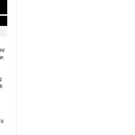
sự
ân
g
đi
đó