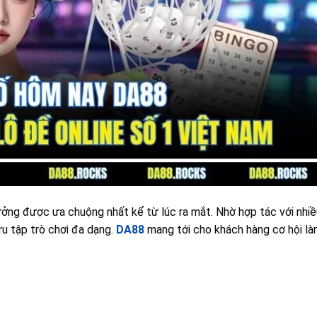
ưởng được ưa chuộng nhất kể từ lúc ra mắt. Nhờ hợp tác với nhiề
u tập trò chơi đa dạng.
DA88
mang tới cho khách hàng cơ hội l