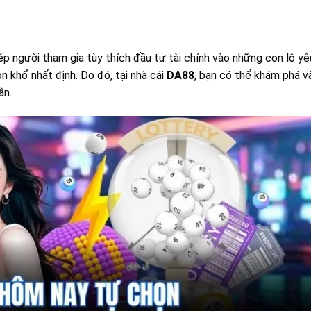
ép người tham gia tùy thích đầu tư tài chính vào những con lô yê
ôn khổ nhất định. Do đó, tại nhà cái
DA88
, bạn có thể khám phá v
ẫn.