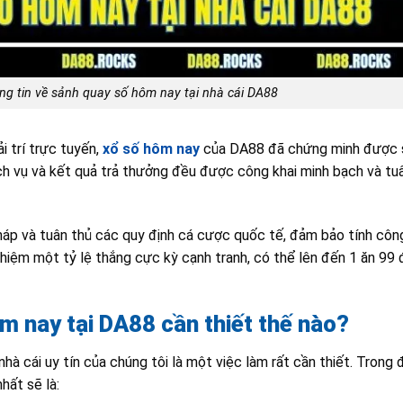
ng tin về sảnh quay số hôm nay tại nhà cái DA88
i trí trực tuyến,
xổ số hôm nay
của DA88 đã chứng minh được 
ịch vụ và kết quả trả thưởng đều được công khai minh bạch và tu
áp và tuân thủ các quy định cá cược quốc tế, đảm bảo tính côn
nghiệm một tỷ lệ thắng cực kỳ cạnh tranh, có thể lên đến 1 ăn 99 
m nay tại DA88 cần thiết thế nào?
à cái uy tín của chúng tôi là một việc làm rất cần thiết. Trong 
hất sẽ là: