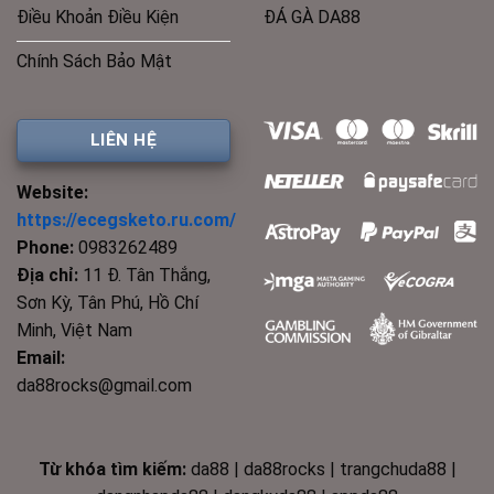
Điều Khoản Điều Kiện
ĐÁ GÀ DA88
Chính Sách Bảo Mật
LIÊN HỆ
Website:
https://ecegsketo.ru.com/
Phone:
0983262489
Địa chỉ:
11 Đ. Tân Thắng,
Sơn Kỳ, Tân Phú, Hồ Chí
Minh, Việt Nam
Email:
da88rocks@gmail.com
Từ khóa tìm kiếm:
da88 | da88rocks | trangchuda88 |