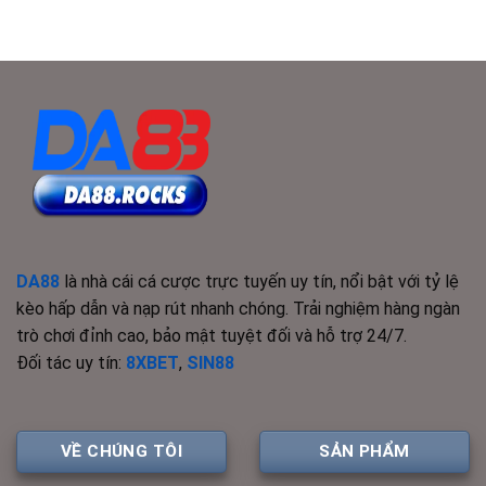
DA88
là nhà cái cá cược trực tuyến uy tín, nổi bật với tỷ lệ
kèo hấp dẫn và nạp rút nhanh chóng. Trải nghiệm hàng ngàn
trò chơi đỉnh cao, bảo mật tuyệt đối và hỗ trợ 24/7.
Đối tác uy tín:
8XBET
,
SIN88
VỀ CHÚNG TÔI
SẢN PHẨM