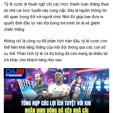
Tỷ lệ cược là thuật ngữ chỉ các mức thanh toán thắng thua
do nhà cái trực tuyến này cung cấp. Đây là nguồn thông tin
rất quan trọng đối với người chơi. Nhờ đó giúp bạn đưa ra
quyết định đầu tư vào đội bóng mà mình tin là sẽ giành
chiến thắng.
Không chỉ là công cụ để phân tích trận đấu, tỷ lệ cược còn
thể hiện khả năng thắng của mỗi đội thông qua các con số
cụ thể. Phân tích tỷ lệ cá độ bóng đá còn mang lại nhiều lợi
ích khác cho khách hàng như sau: