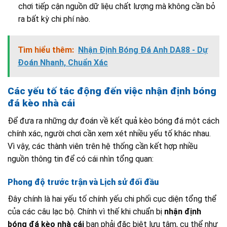
chơi tiếp cận nguồn dữ liệu chất lượng mà không cần bỏ
ra bất kỳ chi phí nào.
Tìm hiểu thêm:
Nhận Định Bóng Đá Anh DA88 - Dự
Đoán Nhanh, Chuẩn Xác
Các yếu tố tác động đến việc nhận định bóng
đá kèo nhà cái
Để đưa ra những dự đoán về kết quả kèo bóng đá một cách
chính xác, người chơi cần xem xét nhiều yếu tố khác nhau.
Vì vậy, các thành viên trên hệ thống cần kết hợp nhiều
nguồn thông tin để có cái nhìn tổng quan:
Phong độ trước trận và Lịch sử đối đầu
Đây chính là hai yếu tố chính yếu chi phối cục diện tổng thể
của các câu lạc bộ. Chính vì thế khi chuẩn bị
nhận định
bóng đá kèo nhà cái
bạn phải đặc biệt lưu tâm, cụ thể như