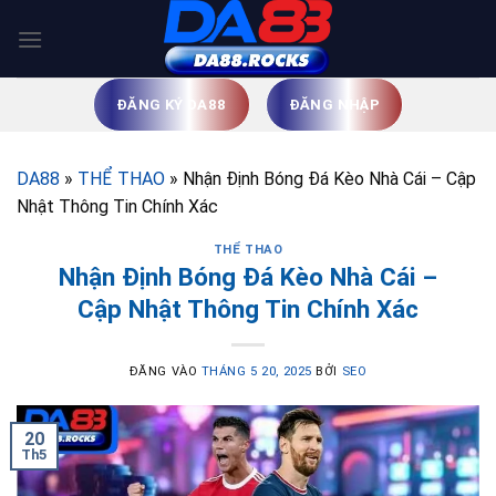
Bỏ
qua
nội
dung
ĐĂNG KÝ DA88
ĐĂNG NHẬP
DA88
»
THỂ THAO
»
Nhận Định Bóng Đá Kèo Nhà Cái – Cập
Nhật Thông Tin Chính Xác
THỂ THAO
Nhận Định Bóng Đá Kèo Nhà Cái –
Cập Nhật Thông Tin Chính Xác
ĐĂNG VÀO
THÁNG 5 20, 2025
BỞI
SEO
20
Th5