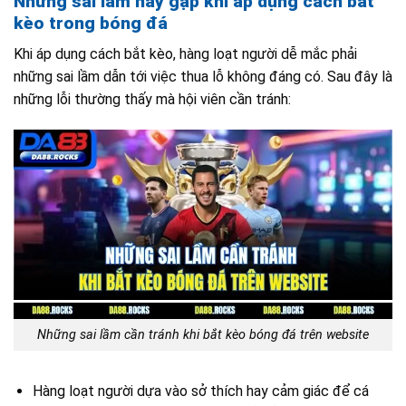
Những sai lầm hay gặp khi áp dụng cách bắt
kèo trong bóng đá
Khi áp dụng cách bắt kèo, hàng loạt người dễ mắc phải
những sai lầm dẫn tới việc thua lỗ không đáng có. Sau đây là
những lỗi thường thấy mà hội viên cần tránh:
Những sai lầm cần tránh khi bắt kèo bóng đá trên website
Hàng loạt người dựa vào sở thích hay cảm giác để cá